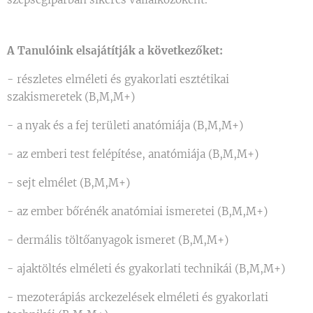
A Tanulóink elsajátítják a következőket:
- részletes elméleti és gyakorlati esztétikai
szakismeretek (B,M,M+)
- a nyak és a fej területi anatómiája (B,M,M+)
- az emberi test felépítése, anatómiája (B,M,M+)
- sejt elmélet (B,M,M+)
- az ember bőrénék anatómiai ismeretei (B,M,M+)
- dermális töltőanyagok ismeret (B,M,M+)
- ajaktöltés elméleti és gyakorlati technikái (B,M,M+)
- mezoterápiás arckezelések elméleti és gyakorlati