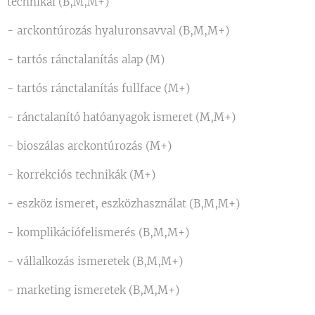
technikái (B,M,M+)
- arckontúrozás hyaluronsavval (B,M,M+)
- tartós ránctalanítás alap (M)
- tartós ránctalanítás fullface (M+)
- ránctalanító hatóanyagok ismeret (M,M+)
- bioszálas arckontúrozás (M+)
- korrekciós technikák (M+)
- eszköz ismeret, eszközhasználat (B,M,M+)
- komplikációfelismerés (B,M,M+)
- vállalkozás ismeretek (B,M,M+)
- marketing ismeretek (B,M,M+)