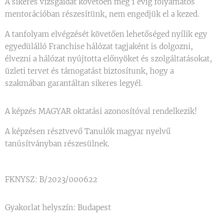
A sikeres vizsgáidat követően még 1 évig folyamatos
mentorációban részesítünk, nem engedjük el a kezed.
A tanfolyam elvégzését követően lehetőséged nyílik egy
egyedülálló Franchise hálózat tagjaként is dolgozni,
élvezni a hálózat nyújtotta előnyöket és szolgáltatásokat,
üzleti tervet és támogatást biztosítunk, hogy a
szakmában garantáltan sikeres legyél.
A képzés MAGYAR oktatási azonosítóval rendelkezik!
A képzésen résztvevő Tanulók magyar nyelvű
tanúsítványban részesülnek.
FKNYSZ: B/2023/000622
Gyakorlat helyszín: Budapest